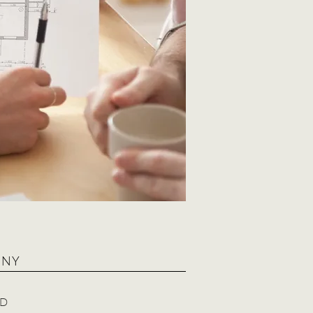
JNY
D​