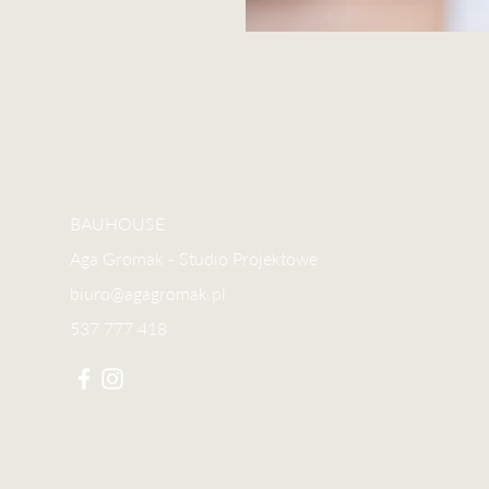
BAUHOUSE
Aga Gromak - Studio Projektowe
biuro@agagromak.pl
537 777 418