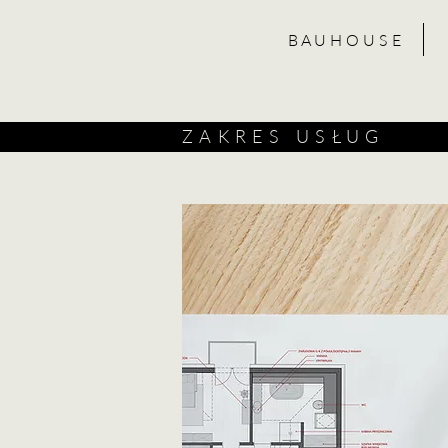
B A U H O U S E
ZAKRES USŁUG