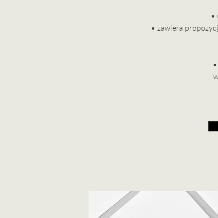
• 
• zawiera propozyc
•
w