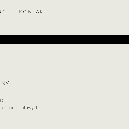
O G
K O N T A K T
LNY
D​
du ścian działowych