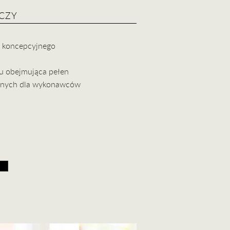
CZY
u koncepcyjnego
u obejmująca pełen
cznych dla wykonawców