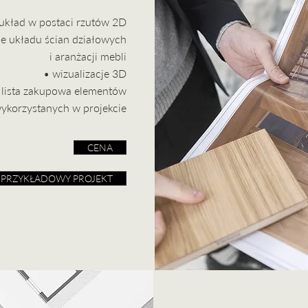
układ w postaci rzutów 2D​
je układu ścian działowych
i aranżacji mebli
• wizualizacje 3D
 lista zakupowa elementów
ykorzystanych w projekcie
CENA
PRZYKŁADOWY PROJEKT