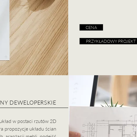
CENA
PRZYKŁADOWY PROJEKT
NY DEWELOPERSKIE
układ w postaci rzutów 2D​
ra propozycje układu ścian
h, aranżacji mebli, podejść