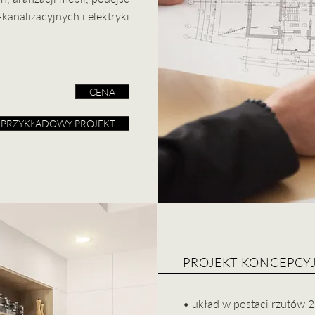
analizacyjnych i elektryki
CENA
PRZYKŁADOWY PROJEKT
PROJEKT KONCEPCY
• układ w postaci rzutów 2