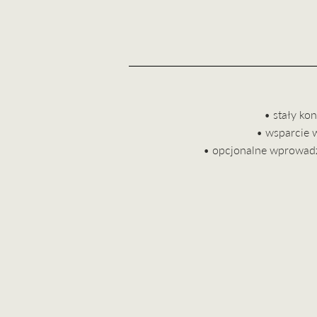
• stały kon
• wsparcie 
• opcjonalne wprowadz