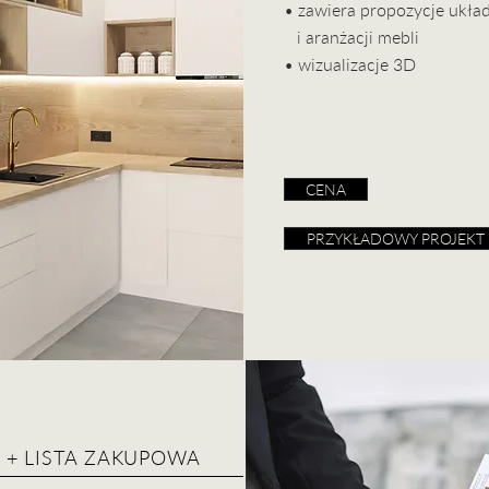
• zawiera propozycje ukła
i aranżacji mebli
• wizualizacje 3D
CENA
PRZYKŁADOWY PROJEKT
 + LISTA ZAKUPOWA