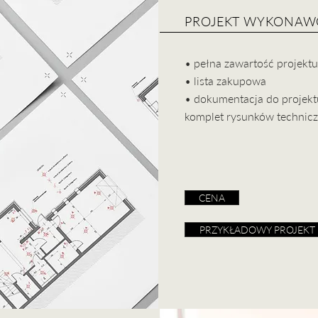
PROJEKT WYKONAW
• pełna zawartość projekt
• lista zakupowa
• dokumentacja do projekt
komplet rysunków techni
CENA
PRZYKŁADOWY PROJEKT