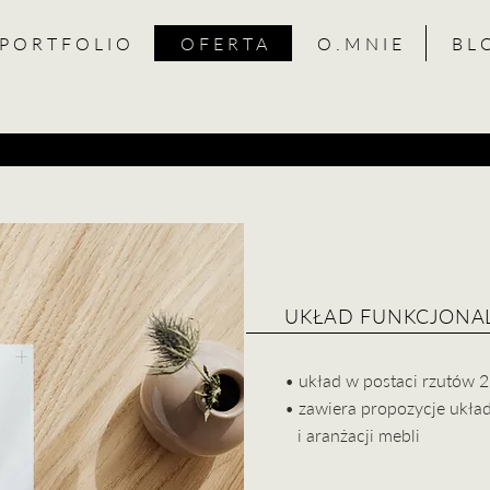
P O R T F O L I O
O F E R T A
O . M N I E
B L 
UKŁAD FUNKCJONA
• układ w postaci rzutów 2
• zawiera propozycje ukła
i aranżacji mebli