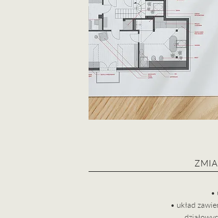
ZMIA
• 
• układ zawie
działowyc