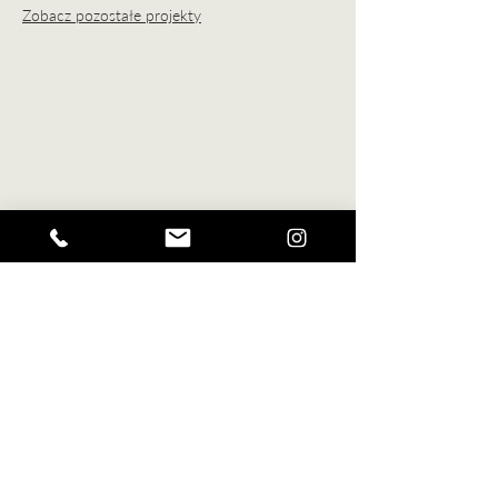
Zobacz pozostałe projekty
Napisz lub
zadzwon
'
BAUHOUSE
Aga Gromak - Studio Projektowe