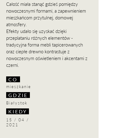
Całość miała stanąć gdzieś pomiędzy
nowoczesnymi
formami, a zapewnieniem
mieszkańcom przytulnej, domowej
atmosfery.
Efekty udało się uzyskać dzięki
przeplataniu różnych elementów -
tradycyjna forma mebli tapicerowanych
oraz ciepłe drewno kontrastuje z
nowoczesnym oświetleniem i akcentami z
czerni.
CO
mieszkanie
GDZIE
Białystok
KIEDY
15 / 04 /
2021