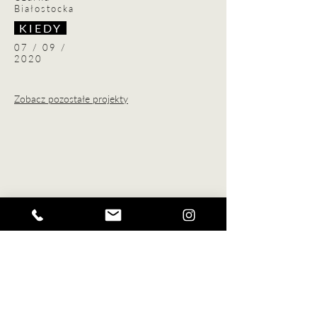
Białostocka
KIEDY
07 / 09 /
2020
Zobacz pozostałe projekty
Napisz lub
zadzwon
'