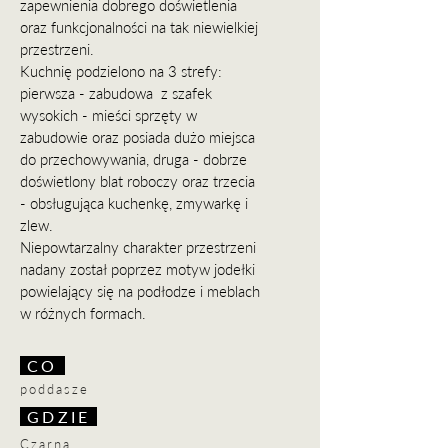
zapewnienia dobrego doświetlenia
oraz funkcjonalności na tak niewielkiej
przestrzeni.
Kuchnię podzielono na 3 strefy:
pierwsza - zabudowa z szafek
wysokich - mieści sprzęty w
zabudowie oraz posiada dużo miejsca
do przechowywania, druga - dobrze
doświetlony blat roboczy oraz trzecia
- obsługująca kuchenkę, zmywarkę i
zlew.
Niepowtarzalny charakter przestrzeni
nadany został poprzez motyw jodełki
powielający się na podłodze i meblach
w różnych formach.
CO
poddasze
GDZIE
Czarna